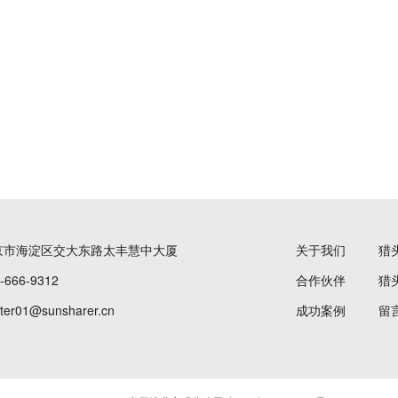
京市海淀区交大东路太丰慧中大厦
关于我们
猎
666-9312
合作伙伴
猎
r01@sunsharer.cn
成功案例
留