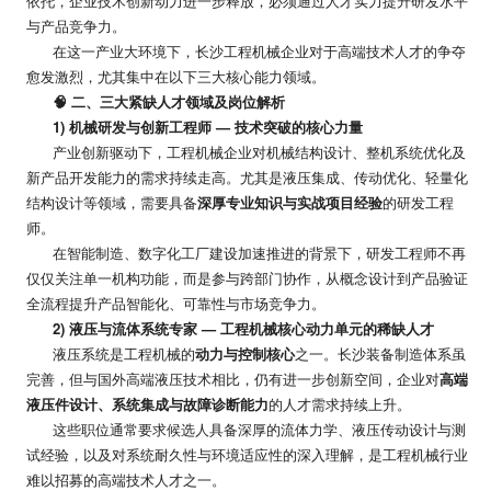
依托，企业技术创新动力进一步释放，必须通过人才实力提升研发水平
与产品竞争力。
在这一产业大环境下，长沙工程机械企业对于高端技术人才的争夺
愈发激烈，尤其集中在以下三大核心能力领域。
🧠
二、三大紧缺人才领域及岗位解析
1)
机械研发与创新工程师
—
技术突破的核心力量
产业创新驱动下，工程机械企业对机械结构设计、整机系统优化及
新产品开发能力的需求持续走高。尤其是液压集成、传动优化、轻量化
结构设计等领域，需要具备
深厚专业知识与实战项目经验
的研发工程
师。
在智能制造、数字化工厂建设加速推进的背景下，研发工程师不再
仅仅关注单一机构功能，而是参与跨部门协作，从概念设计到产品验证
全流程提升产品智能化、可靠性与市场竞争力。
2)
液压与流体系统专家
—
工程机械核心动力单元的稀缺人才
液压系统是工程机械的
动力与控制核心
之一。长沙装备制造体系虽
完善，但与国外高端液压技术相比，仍有进一步创新空间，企业对
高端
液压件设计、系统集成与故障诊断能力
的人才需求持续上升。
这些职位通常要求候选人具备深厚的流体力学、液压传动设计与测
试经验，以及对系统耐久性与环境适应性的深入理解，是工程机械行业
难以招募的高端技术人才之一。