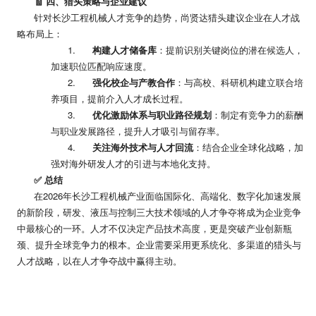
🧾
四、猎头策略与企业建议
针对长沙工程机械人才竞争的趋势，尚贤达猎头建议企业在人才战
略布局上：
1.
构建人才储备库
：提前识别关键岗位的潜在候选人，
加速职位匹配响应速度。
2.
强化校企与产教合作
：与高校、科研机构建立联合培
养项目，提前介入人才成长过程。
3.
优化激励体系与职业路径规划
：制定有竞争力的薪酬
与职业发展路径，提升人才吸引与留存率。
4.
关注海外技术与人才回流
：结合企业全球化战略，加
强对海外研发人才的引进与本地化支持。
✅ 总结
在
2026
年长沙工程机械产业面临国际化、高端化、数字化加速发展
的新阶段，研发、液压与控制三大技术领域的人才争夺将成为企业竞争
中最核心的一环。人才不仅决定产品技术高度，更是突破产业创新瓶
颈、提升全球竞争力的根本。企业需要采用更系统化、多渠道的猎头与
人才战略，以在人才争夺战中赢得主动。