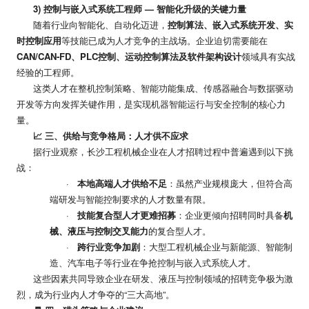
3)
控制与嵌入式系统工程师
—
智能化升级的关键力量
随着行业向智能化、自动化迈进，
控制算法、嵌入式系统开发、实
时控制应用
等技能已成为人才竞争的主战场。企业迫切需要能在
CAN/CAN‑FD
、
PLC
控制、运动控制算法及软件架构设计
领域具有实战
经验的工程师。
这类人才在整机控制策略、智能功能集成、传感器融合与数据驱动
开发等方向发挥关键作用，是实现机器智能运行与安全控制的核心力
量。
📈
三、供给与竞争格局：人才供不应求
据行业观察，长沙工程机械企业在人才招聘过程中普遍遇到以下挑
战：
·
本地高端人才供给不足
：虽然产业规模庞大，但符合高
端研发与智能控制要求的人才数量有限。
·
技能复合型人才更难招募
：企业更倾向招聘同时具备
机
械、液压与控制交叉能力
的复合型人才。
·
跨行业竞争加剧
：大型工程机械企业与新能源、智能制
造、汽车电子等行业在争抢控制与嵌入式系统人才。
这些因素共同导致企业在研发、液压与控制领域的招聘竞争极为激
烈，成为行业内人才争夺的
“
三大高地
”
。